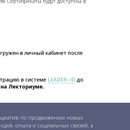
ем. Сертификаты будут доступны в
агружен в личный кабинет после
страцию в системе
LEADER–ID
до
с на Лекториуме
.
ициатив по продвижению новых
нций, опыта и социальных связей, а