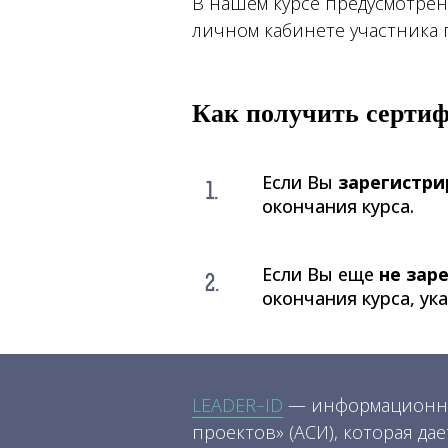
В нашем курсе предусмотрен
личном кабинете участника
Как получить серти
Если Вы
зарегистр
окончания курса.
Если Вы еще
не зар
окончания курса
, ук
LEADER–ID
— информационна
проектов» (АСИ), которая д