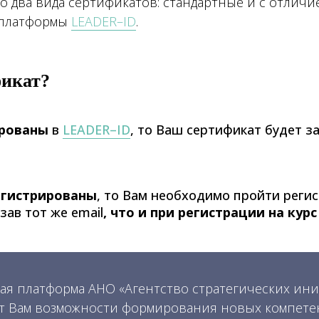
о два вида сертификатов: стандартные и с отличи
 платформы
LEADER–ID
.
фикат?
ированы
в
LEADER–ID
, то Ваш сертификат будет з
егистрированы
, то Вам необходимо пройти реги
азав
тот же email
, что и при регистрации на кур
я платформа АНО «Агентство стратегических ин
ает Вам возможности формирования новых компете